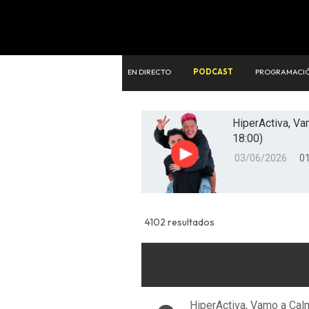
EN DIRECTO
PODCAST
PROGRAMACI
HiperActiva, V
18:00)
03/06/2026
01
Reproducir
4102 resultados
HiperActiva, Vamo a Cal