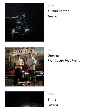
00:19
X unas llantas
Trueno
00:17
Quema
Ryan Castro,Peso Pluma
00:14
Shiny
Easykid