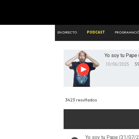
EN DIRECTO
PODCAST
PROGRAMACI
Yo soy tu Pape 
10/06/2025
59
Reproducir
3423 resultados
Yo soy tu Pape (31/07/