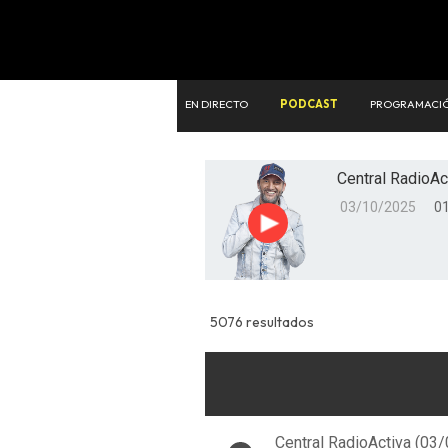
EN DIRECTO
PODCAST
PROGRAMACI
Central RadioAc
03/10/2025
01
Reproducir
5076 resultados
Central RadioActiva (03